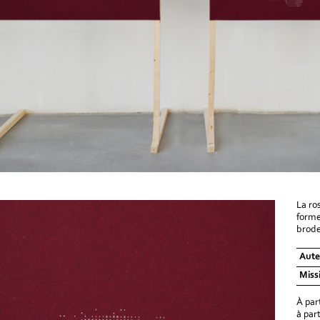
La ro
forme
brode
Aute
Miss
À par
à par