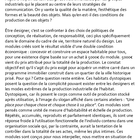
industriels qui le placent au centre de leurs stratégies de
communication. On y vante la qualité de la matière, l’esthétique des
formes et la beauté des objets. Mais qu’en est-il des conditions de
production de ces objets ?
Être designer, c’est se confronter à des choix de politiques de
conception, de réalisation, de responsabilité, ceci plus spécifiquement
dans le domaine du cadre de vie, territoire naturel du design. Les
modules créés sont le résultat visible d’une double condition
économique : concevoir et construire un espace habitable pour tous,
pour une existence digne basée sur un achat à 5000€ du module. 5000€
vient du prix attribué pour la totalité de la production. Le constat
objectif est qu’il s’agit du prix exigé pour acquérir un mètre carré dans un
programme immobilier construit dans un quartier de la ville historique
prisé. Pour qui ? Cette question reste entière. Ces habitats dystopiques
posent la question de la complicité pouvant exister entre les designers et
les modes extrêmes de la production industrielle de l’habitat.
Dystopiques, car ils posent le corps comme outil de production stocké
après utilisation, à l’image du slogan affiché dans certains ateliers :
“Une
place pour chaque chose et chaque chose à sa place”
. Ces modules sont
pensés comme unité de mesure d’habitabilité et échelle de production.
Répétés, accumulés, reproduits et parfaitement identiques, ils sont une
réponse froide à l’utilisation fonctionnelle de l’individu contenu dans une
organisation sociale qui, par la contrainte, aurait la tentation de le
contrôler dans la totalité de ses actes, même les plus intimes. Ces
modules sont conçus pour nous interpeller, nous mettre en situation de