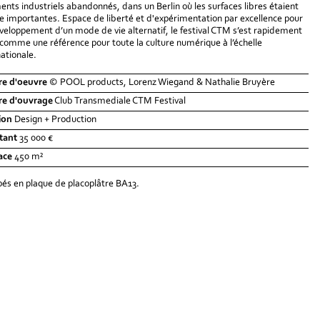
ents industriels abandonnés, dans un Berlin où les surfaces libres étaient
e importantes. Espace de liberté et d'expérimentation par excellence pour
veloppement d’un mode de vie alternatif, le festival CTM s’est rapidement
 comme une référence pour toute la culture numérique à l’échelle
nationale.
re d'oeuvre
© POOL products, Lorenz Wiegand & Nathalie Bruyère
re d'ouvrage
Club Transmediale CTM Festival
ion
Design + Production
tant
35 000 €
ace
450 m²
és en plaque de placoplâtre BA13.