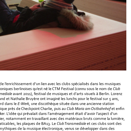
 de l’enrichissement d’un lien avec les clubs spécialisés dans les musiques
roniques berlinoises qu’est né le CTM Festival (connu sous le nom de
Club
mediale
avant 2011), festival de musiques et d'arts visuels à Berlin. Lorenz
nd et Nathalie Bruyère ont imaginé les lunchs pour le festival sur 5 ans,
rd dans le
E-Werk
, une discothèque située dans une ancienne station
rique près de Checkpoint Charlie, puis au
Club Maria am Ostbahnhof
et enfin
ker
. L’idée qui prévalait dans l’aménagement était d’avoir l’aspect d'un
ier, notamment en travaillant avec des matériaux bruts comme la lumière,
raticables, les plaques de BA13. Le
Club Transmediale
et ces clubs sont des
 mythiques de la musique électronique, venus se développer dans des