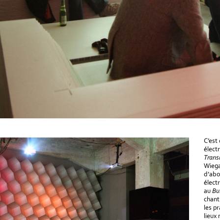
C’est
élect
Trans
Wiega
d’abo
élect
au
Bu
chant
les p
lieux