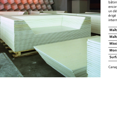
bâtim
encor
un dé
érigé
inter
Maît
Maît
Miss
Mon
Surf
Canap