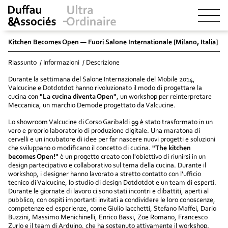
Kitchen Becomes Open — Fuori Salone Internationale [Milano, Italia]
Riassunto
Informazioni
Descrizione
Durante la settimana del Salone Internazionale del Mobile 2014,
Valcucine e Dotdotdot hanno rivoluzionato il modo di progettare la
cucina con
"La cucina diventa Open"
, un workshop per reinterpretare
Meccanica, un marchio Demode progettato da Valcucine.
Lo showroom Valcucine di Corso Garibaldi 99 è stato trasformato in un
vero e proprio laboratorio di produzione digitale. Una maratona di
cervelli e un incubatore di idee per far nascere nuovi progetti e soluzioni
che sviluppano o modificano il concetto di cucina.
"The kitchen
becomes Open!"
è un progetto creato con l'obiettivo di riunirsi in un
design partecipativo e collaborativo sul tema della cucina. Durante il
workshop, i designer hanno lavorato a stretto contatto con l'ufficio
tecnico di Valcucine, lo studio di design Dotdotdot e un team di esperti.
Durante le giornate di lavoro ci sono stati incontri e dibattiti, aperti al
pubblico, con ospiti importanti invitati a condividere le loro conoscenze,
competenze ed esperienze, come Giulio Iacchetti, Stefano Maffei, Dario
Buzzini, Massimo Menichinelli, Enrico Bassi, Zoe Romano, Francesco
Zurlo e il team di Arduino, che ha sostenuto attivamente il workshop.