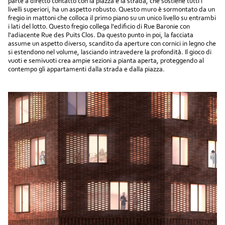
parte a diretto contatto con la piazza e la strada, che sostiene tutti i
livelli superiori, ha un aspetto robusto. Questo muro è sormontato da un
fregio in mattoni che colloca il primo piano su un unico livello su entrambi
i lati del lotto. Questo fregio collega l'edificio di Rue Baronie con
l'adiacente Rue des Puits Clos. Da questo punto in poi, la facciata
assume un aspetto diverso, scandito da aperture con cornici in legno che
si estendono nel volume, lasciando intravedere la profondità. Il gioco di
vuoti e semivuoti crea ampie sezioni a pianta aperta, proteggendo al
contempo gli appartamenti dalla strada e dalla piazza.