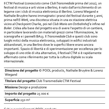
Il CTM Festival (conosciuto come
Club Transmediale
prima del 2011), un
festival di musica e arti visive a Berlino, è nato dall'arricchimento di un
legame con i club di musica elettronica di Berlino. Lorenz Wiegand e
Nathalie Bruyère hanno immaginato i pranzi del festival durante 5 anni,
prima nell'
E-Werk
, una discoteca situata in una ex stazione elettrica
vicino al Checkpoint Charlie, poi nel
Club Maria am Ostbahnhof
e infine nel
Buker
. L'idea alla base del progetto era di avere l'aspetto di un cantiere,
in particolare lavorando con materiali grezzi come l'illuminazione, le
scenografie e i pannelli BA13. Il
Transmediale Club
e questi club sono
luoghi mitici della musica elettronica, sviluppati in edifici industriali
abbandonati, in una Berlino dove le superfici libere erano ancora
importanti. Spazio di libertà e di sperimentazione per eccellenza per lo
sviluppo di uno stile di vita alternativo, il festival CTM si è rapidamente
affermato come riferimento per tutta la cultura digitale su scala
internazionale.
Direzione del progetto
© POOL products, Nathalie Bruyère & Lorenz
Wiegand
Titolare del progetto
Club Transmediale CTM Festival
Missione
Design e produzione
Importo del progetto
25 000 €
Superficie
250 m²