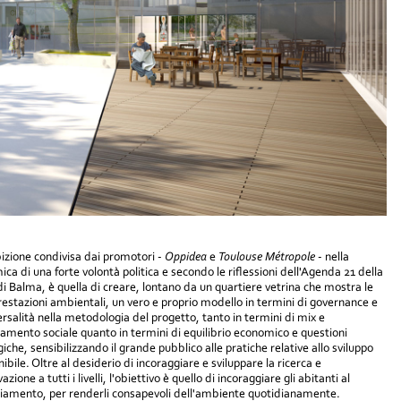
izione condivisa dai promotori -
Oppidea
e
Toulouse Métropole
- nella
ica di una forte volontà politica e secondo le riflessioni dell'Agenda 21 della
 di Balma, è quella di creare, lontano da un quartiere vetrina che mostra le
restazioni ambientali, un vero e proprio modello in termini di governance e
ersalità nella metodologia del progetto, tanto in termini di mix e
gamento sociale quanto in termini di equilibrio economico e questioni
giche, sensibilizzando il grande pubblico alle pratiche relative allo sviluppo
ibile. Oltre al desiderio di incoraggiare e sviluppare la ricerca e
vazione a tutti i livelli, l'obiettivo è quello di incoraggiare gli abitanti al
amento, per renderli consapevoli dell'ambiente quotidianamente.