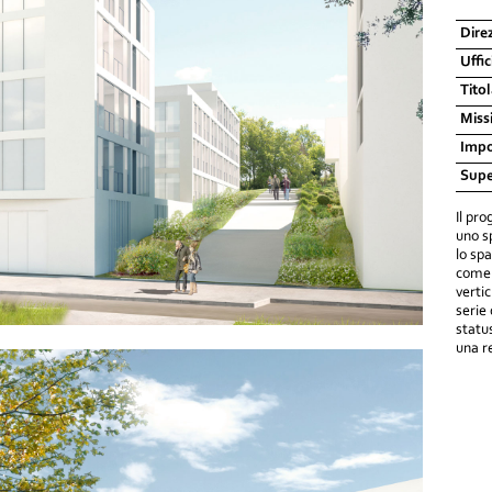
Dire
Uffi
Tito
Miss
Impo
Supe
Il pro
uno s
lo sp
come s
verti
serie 
statu
una re