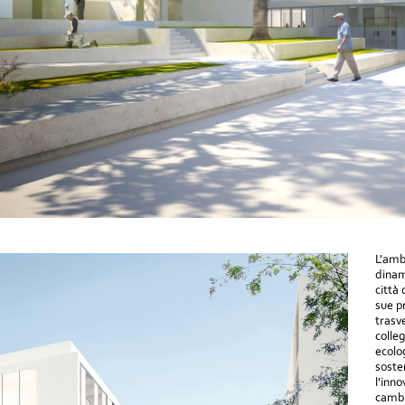
L'amb
dinam
città
sue p
trasv
colle
ecolo
sosten
l'inno
cambi