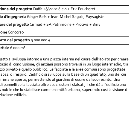
zione del progetto
Duffau &Associé·e·s + Eric Poucheret
cio d'ingegneria
Ginger Befs + Jean-Michel Sagols, Paysagiste
lare del progetto
Cirmad + SA Patrimoine + Procivis + Bmv
ione
Concorso
rto del progetto
9 000 000 €
rficie
6 000 m²
getto si sviluppa intorno a una piazza interna nel cuore dell'isolato per creare
pazio di condivisione; gli anziani possono trovarsi in un luogo intermedio, tra
azio privato e quello pubblico. Le facciate e le aree comuni sono progettate
pazi di respiro. L'edificio si sviluppa sulla base di un quadrato, uno dei cui
ci rimane aperto, permettendo al giardino di uscire dal suo recinto. Una
di pannelli sulla facciata offre spazi esterni sfalsati, il che dà all'edificio uno
s nobile che lo stabilisce come un'entità urbana, superando così la visione di
lazione edilizia.